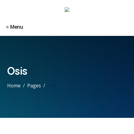
≡ Menu
Osis
Home
Pages
Osis