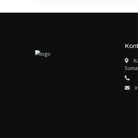
Kon
K
Sumat
i