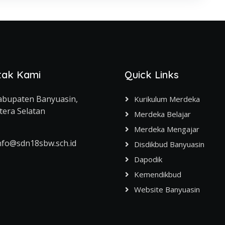
tak Kami
Quick Links
abupaten Banyuasin,
Kurikulum Merdeka
era Selatan
Merdeka Belajar
Merdeka Mengajar
nfo@sdn18sbw.sch.id
Disdikbud Banyuasin
Dapodik
Kemendikbud
Website Banyuasin