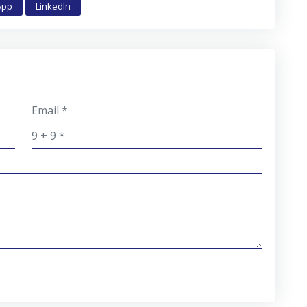
App
LinkedIn